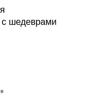
бя
 с шедеврами
 я