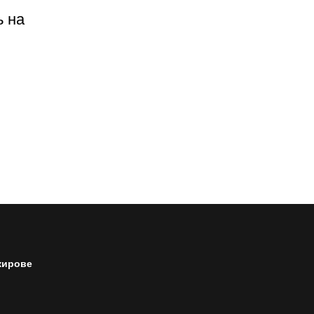
ь на
кирове