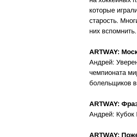
которые играли
старость. Мног
них вспомнить.
ARTWAY: Моск
Андрей: Уверен
чемпионата мир
болельщиков в
ARTWAY: Фраз
Андрей: Кубок 
ARTWAY: Пож