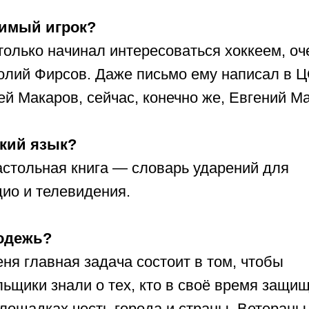
имый игрок?
только начинал интересоваться хоккеем, оч
олий Фирсов. Даже письмо ему написал в Ц
ей Макаров, сейчас, конечно же, Евгений М
кий язык?
астольная книга — словарь ударений для
ио и телевидения.
одежь?
ня главная задача состоит в том, чтобы
ьщики знали о тех, кто в своё время защи
лощадках честь города и страны. Ветераны