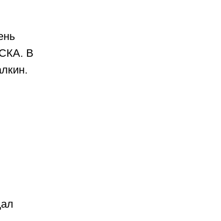
ень
СКА. В
алкин.
щал
,