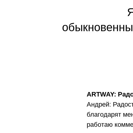
Я
обыкновенны
ARTWAY: Рад
Андрей: Радос
благодарят мен
работаю коммен